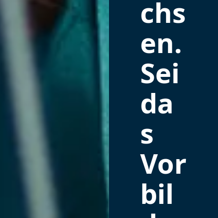
chs
en.
Sei
da
s
Vor
bil