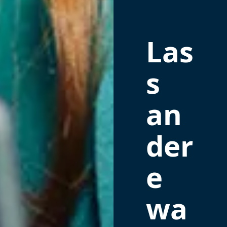
Las
s
an
der
e
wa