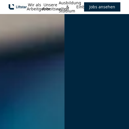
Ausbildung
Wir als
Unsere
&
Einblicke
Jobs ansehen
Arbeitgeber
Arbeitswelten
Studium